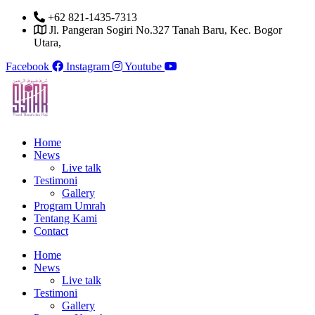
Skip
+62 821-1435-7313
to
Jl. Pangeran Sogiri No.327 Tanah Baru, Kec. Bogor
content
Utara,
Facebook
Instagram
Youtube
Home
News
Live talk
Testimoni
Gallery
Program Umrah
Tentang Kami
Contact
Home
News
Live talk
Testimoni
Gallery