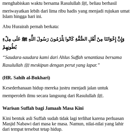
menghabiskan waktu bersama Rasulullah ﷺ, beliau berhasil
meriwayatkan lebih dari lima ribu hadis yang menjadi rujukan umat
Islam hingga hari ini.
Abu Hurairah pernah berkata:
وَإِنَّ إِخْوَانَنَا مِنْ أَهْلِ الصُّفَّةِ كَانُوا يَلْزَمُونَ رَسُولَ اللَّهِ ﷺ عَلَى مِلْءِ
بُطُونِهِمْ
“Saudara-saudara kami dari Ahlus Suffah senantiasa bersama
Rasulullah
ﷺ
meskipun dengan perut yang lapar.”
(HR. Sahih al-Bukhari)
Kesederhanaan hidup mereka justru menjadi jalan untuk
memperoleh ilmu secara langsung dari Rasulullah ﷺ.
Warisan Suffah bagi Jamaah Masa Kini
Kini bentuk asli Suffah sudah tidak lagi terlihat karena perluasan
Masjid Nabawi dari masa ke masa. Namun, nilai-nilai yang lahir
dari tempat tersebut tetap hidup.