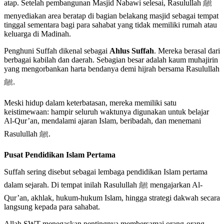
atap. Setelah pembangunan Masjid Nabawi selesai, Rasulullah ﷺ
menyediakan area beratap di bagian belakang masjid sebagai tempat
tinggal sementara bagi para sahabat yang tidak memiliki rumah atau
keluarga di Madinah.
Penghuni Suffah dikenal sebagai
Ahlus Suffah
. Mereka berasal dari
berbagai kabilah dan daerah. Sebagian besar adalah kaum muhajirin
yang mengorbankan harta bendanya demi hijrah bersama Rasulullah
ﷺ.
Meski hidup dalam keterbatasan, mereka memiliki satu
keistimewaan: hampir seluruh waktunya digunakan untuk belajar
Al-Qur’an, mendalami ajaran Islam, beribadah, dan menemani
Rasulullah ﷺ.
Pusat Pendidikan Islam Pertama
Suffah sering disebut sebagai lembaga pendidikan Islam pertama
dalam sejarah. Di tempat inilah Rasulullah ﷺ mengajarkan Al-
Qur’an, akhlak, hukum-hukum Islam, hingga strategi dakwah secara
langsung kepada para sahabat.
Allah SWT menegaskan pentingnya membersamai orang-orang