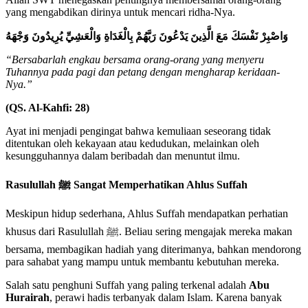
yang mengabdikan dirinya untuk mencari ridha-Nya.
وَاصْبِرْ نَفْسَكَ مَعَ الَّذِينَ يَدْعُونَ رَبَّهُمْ بِالْغَدَاةِ وَالْعَشِيِّ يُرِيدُونَ وَجْهَهُ
“Bersabarlah engkau bersama orang-orang yang menyeru
Tuhannya pada pagi dan petang dengan mengharap keridaan-
Nya.”
(QS. Al-Kahfi: 28)
Ayat ini menjadi pengingat bahwa kemuliaan seseorang tidak
ditentukan oleh kekayaan atau kedudukan, melainkan oleh
kesungguhannya dalam beribadah dan menuntut ilmu.
Rasulullah ﷺ Sangat Memperhatikan Ahlus Suffah
Meskipun hidup sederhana, Ahlus Suffah mendapatkan perhatian
khusus dari Rasulullah ﷺ. Beliau sering mengajak mereka makan
bersama, membagikan hadiah yang diterimanya, bahkan mendorong
para sahabat yang mampu untuk membantu kebutuhan mereka.
Salah satu penghuni Suffah yang paling terkenal adalah
Abu
Hurairah
, perawi hadis terbanyak dalam Islam. Karena banyak