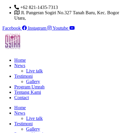
Skip
+62 821-1435-7313
to
Jl. Pangeran Sogiri No.327 Tanah Baru, Kec. Bogor
content
Utara,
Facebook
Instagram
Youtube
Home
News
Live talk
Testimoni
Gallery
Program Umrah
Tentang Kami
Contact
Home
News
Live talk
Testimoni
Gallery