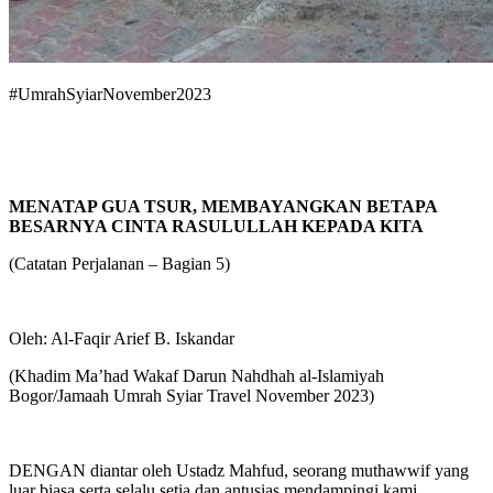
#UmrahSyiarNovember2023
MENATAP GUA TSUR, MEMBAYANGKAN BETAPA
BESARNYA CINTA RASULULLAH KEPADA KITA
(Catatan Perjalanan – Bagian 5)
Oleh: Al-Faqir Arief B. Iskandar
(Khadim Ma’had Wakaf Darun Nahdhah al-Islamiyah
Bogor/Jamaah Umrah Syiar Travel November 2023)
DENGAN diantar oleh Ustadz Mahfud, seorang muthawwif yang
luar biasa serta selalu setia dan antusias mendampingi kami,