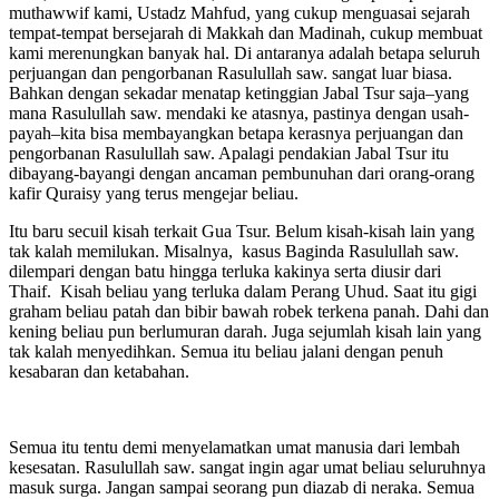
muthawwif kami, Ustadz Mahfud, yang cukup menguasai sejarah
tempat-tempat bersejarah di Makkah dan Madinah, cukup membuat
kami merenungkan banyak hal. Di antaranya adalah betapa seluruh
perjuangan dan pengorbanan Rasulullah saw. sangat luar biasa.
Bahkan dengan sekadar menatap ketinggian Jabal Tsur saja–yang
mana Rasulullah saw. mendaki ke atasnya, pastinya dengan usah-
payah–kita bisa membayangkan betapa kerasnya perjuangan dan
pengorbanan Rasulullah saw. Apalagi pendakian Jabal Tsur itu
dibayang-bayangi dengan ancaman pembunuhan dari orang-orang
kafir Quraisy yang terus mengejar beliau.
Itu baru secuil kisah terkait Gua Tsur. Belum kisah-kisah lain yang
tak kalah memilukan. Misalnya, kasus Baginda Rasulullah saw.
dilempari dengan batu hingga terluka kakinya serta diusir dari
Thaif. Kisah beliau yang terluka dalam Perang Uhud. Saat itu gigi
graham beliau patah dan bibir bawah robek terkena panah. Dahi dan
kening beliau pun berlumuran darah. Juga sejumlah kisah lain yang
tak kalah menyedihkan. Semua itu beliau jalani dengan penuh
kesabaran dan ketabahan.
Semua itu tentu demi menyelamatkan umat manusia dari lembah
kesesatan. Rasulullah saw. sangat ingin agar umat beliau seluruhnya
masuk surga. Jangan sampai seorang pun diazab di neraka. Semua