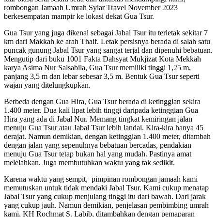
rombongan Jamaah Umrah Syiar Travel November 2023
berkesempatan mampir ke lokasi dekat Gua Tsur.
Gua Tsur yang juga dikenal sebagai Jabal Tsur itu terletak sekitar 7
km dari Makkah ke arah Thaif. Letak persisnya berada di salah satu
puncak gunung Jabal Tsur yang sangat terjal dan dipenuhi bebatuan.
Mengutip dari buku 1001 Fakta Dahsyat Mukjizat Kota Mekkah
karya Asima Nur Salsabila, Gua Tsur memiliki tinggi 1,25 m,
panjang 3,5 m dan lebar sebesar 3,5 m. Bentuk Gua Tsur seperti
wajan yang ditelungkupkan.
Berbeda dengan Gua Hira, Gua Tsur berada di ketinggian sekira
1.400 meter. Dua kali lipat lebih tinggi daripada ketinggian Gua
Hira yang ada di Jabal Nur. Memang tingkat kemiringan jalan
menuju Gua Tsur atau Jabal Tsur lebih landai. Kira-kira hanya 45
derajat. Namun demikian, dengan ketinggian 1.400 meter, ditambah
dengan jalan yang sepenuhnya bebatuan bercadas, pendakian
menuju Gua Tsur tetap bukan hal yang mudah. Pastinya amat
melelahkan. Juga membutuhkan waktu yang tak sedikit.
Karena waktu yang sempit, pimpinan rombongan jamaah kami
memutuskan untuk tidak mendaki Jabal Tsur. Kami cukup menatap
Jabal Tsur yang cukup menjulang tinggi itu dari bawah. Dari jarak
yang cukup jauh. Namun demikian, penjelasan pembimbing umrah
kami, KH Rochmat S. Labib, ditambahkan dengan pemaparan