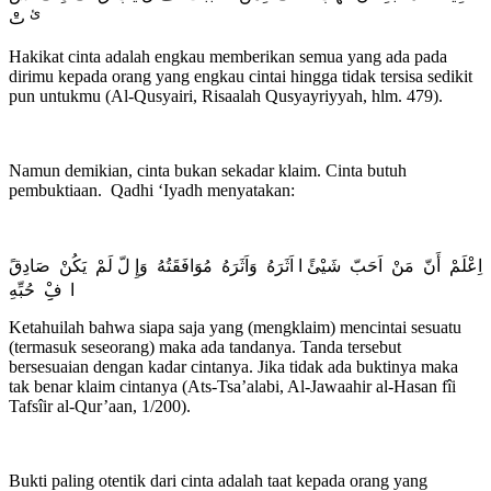
ئ
تْْ
Hakikat cinta adalah engkau memberikan semua yang ada pada
dirimu kepada orang yang engkau cintai hingga tidak tersisa sedikit
pun untukmu (Al-Qusyairi, Risaalah Qusyayriyyah, hlm. 479).
Namun demikian, cinta bukan sekadar klaim. Cinta butuh
pembuktiaan. Qadhi ‘Iyadh menyatakan:
اِعْلَمْ أَنّ مَنْ اَحَبّ شَيْئً ا اَثَرَهُ وَاَثَرَهُ مُوَافَقَتُهُ وَإِ لّ لَمْ يَكُنْ صَادِقً
ا
فِِْ حُبِّهِ
Ketahuilah bahwa siapa saja yang (mengklaim) mencintai sesuatu
(termasuk seseorang) maka ada tandanya. Tanda tersebut
bersesuaian dengan kadar cintanya. Jika tidak ada buktinya maka
tak benar klaim cintanya (Ats-Tsa’alabi, Al-Jawaahir al-Hasan fîi
Tafsîir al-Qur’aan, 1/200).
Bukti paling otentik dari cinta adalah taat kepada orang yang