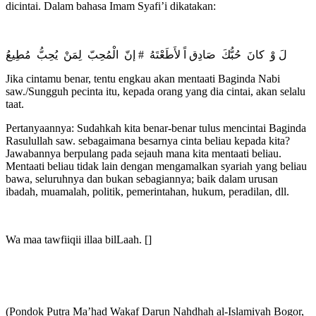
dicintai. Dalam bahasa Imam Syafi’i dikatakan:
لَ وْ كانَ حُبُّكَ صَادِق اً لأَطَعْتَهُ # إنّ الْمُحِبّ لِمَنْ يُحِبُّ مُطِيعُ
Jika cintamu benar, tentu engkau akan mentaati Baginda Nabi
saw./Sungguh pecinta itu, kepada orang yang dia cintai, akan selalu
taat.
Pertanyaannya: Sudahkah kita benar-benar tulus mencintai Baginda
Rasulullah saw. sebagaimana besarnya cinta beliau kepada kita?
Jawabannya berpulang pada sejauh mana kita mentaati beliau.
Mentaati beliau tidak lain dengan mengamalkan syariah yang beliau
bawa, seluruhnya dan bukan sebagiannya; baik dalam urusan
ibadah, muamalah, politik, pemerintahan, hukum, peradilan, dll.
Wa maa tawfiiqii illaa bilLaah. []
(Pondok Putra Ma’had Wakaf Darun Nahdhah al-Islamiyah Bogor,