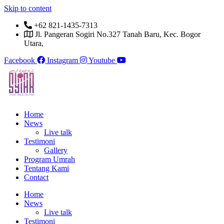
Skip to content
+62 821-1435-7313
Jl. Pangeran Sogiri No.327 Tanah Baru, Kec. Bogor
Utara,
Facebook
Instagram
Youtube
Home
News
Live talk
Testimoni
Gallery
Program Umrah
Tentang Kami
Contact
Home
News
Live talk
Testimoni